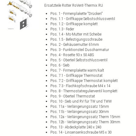
Ersatzteile Rotter RoVent-Thermix RU
Pos. 1 - Firmenplakette "Drücken"
Pos. 1.1 - Griffkappe Selbstschlussventil
Pos. 1.2 - Griffkappe komplett
Pos. 1.3 - Feder
Pos. 1.4 - Ms-Mutter mit Scheibe
Pos. 1.5 - Befestigungsschraube
Pos. 2 - Gehäusemutter 61mm
Pos. 3 - Funktionsteil Duscharmatur
Pos. 4 - Rosette 93 x 50 ABS
Pos. 5 - Oberteil Selbstschlussventil
Pos. 6 - Sieb
Pos. 7 - Firmenplakette warm/kalt
Pos. 7.1 - Griffkappe Thermostat
Pos. 7.2 - Griffkappe Thermostat komplett
Pos. 7.3 - Flachkopfschraube M4 x 14
Pos. 8 - Thermostatregulierventil komplett
Pos. 9 - Oberteil Thermostat
Pos. 10 - Sieb und RV für TW und TWW
Pos. 11a - Verlängerungssatz 15mm
Pos. 11b - Verlängerungssatz 30mm
Pos. 12a - Verlängerungssatz Therm 15mm
Pos. 12b - Verlängerungssatz Therm 30mm
Pos. 13 - Abdeckplatte 240 x 240
Pos. 14 - Linsensenkschraube M5 x 30