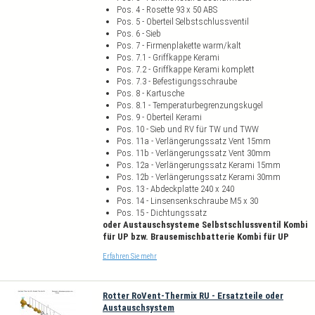
Pos. 4 - Rosette 93 x 50 ABS
Pos. 5 - Oberteil Selbstschlussventil
Pos. 6 - Sieb
Pos. 7 - Firmenplakette warm/kalt
Pos. 7.1 - Griffkappe Kerami
Pos. 7.2 - Griffkappe Kerami komplett
Pos. 7.3 - Befestigungsschraube
Pos. 8 - Kartusche
Pos. 8.1 - Temperaturbegrenzungskugel
Pos. 9 - Oberteil Kerami
Pos. 10 - Sieb und RV für TW und TWW
Pos. 11a - Verlängerungssatz Vent 15mm
Pos. 11b - Verlängerungssatz Vent 30mm
Pos. 12a - Verlängerungssatz Kerami 15mm
Pos. 12b - Verlängerungssatz Kerami 30mm
Pos. 13 - Abdeckplatte 240 x 240
Pos. 14 - Linsensenkschraube M5 x 30
Pos. 15 - Dichtungssatz
oder Austauschsysteme Selbstschlussventil Kombi
für UP bzw. Brausemischbatterie Kombi für UP
Erfahren Sie mehr
Rotter RoVent-Thermix RU - Ersatzteile oder
Austauschsystem