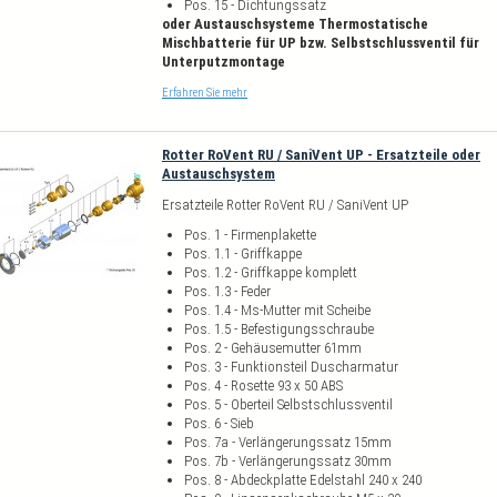
Pos. 15 - Dichtungssatz
oder Austauschsysteme Thermostatische
Mischbatterie für UP bzw. Selbstschlussventil für
Unterputzmontage
Erfahren Sie mehr
Rotter RoVent RU / SaniVent UP - Ersatzteile oder
Austauschsystem
Ersatzteile Rotter RoVent RU / SaniVent UP
Pos. 1 - Firmenplakette
Pos. 1.1 - Griffkappe
Pos. 1.2 - Griffkappe komplett
Pos. 1.3 - Feder
Pos. 1.4 - Ms-Mutter mit Scheibe
Pos. 1.5 - Befestigungsschraube
Pos. 2 - Gehäusemutter 61mm
Pos. 3 - Funktionsteil Duscharmatur
Pos. 4 - Rosette 93 x 50 ABS
Pos. 5 - Oberteil Selbstschlussventil
Pos. 6 - Sieb
Pos. 7a - Verlängerungssatz 15mm
Pos. 7b - Verlängerungssatz 30mm
Pos. 8 - Abdeckplatte Edelstahl 240 x 240