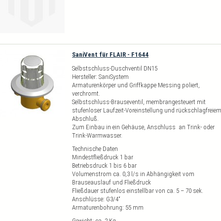
SaniVent für FLAIR - F1644
Selbstschluss-Duschventil DN15
Hersteller: SaniSystem
Armaturenkörper und Griffkappe Messing poliert,
verchromt.
Selbstschluss-Brauseventil, membrangesteuert mit
stufenloser Laufzeit-Voreinstellung und rückschlagfreie
Abschluß.
Zum Einbau in ein Gehäuse, Anschluss an Trink- oder
Trink-Warmwasser.
Technische Daten
Mindestfließdruck 1 bar
Betriebsdruck 1 bis 6 bar
Volumenstrom ca. 0,3 l/s in Abhängigkeit vom
Brauseauslauf und Fließdruck
Fließdauer stufenlos einstellbar von ca. 5 – 70 sek.
Anschlüsse: G3/4“
Armaturenbohrung: 55 mm
Gewicht: ca. 2 Kg.