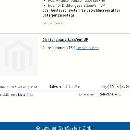
Pos. 9 - Linsensenkschraube M5 x 30
Pos. 10 - Dichtungssatz SaniVent UP
oder Austauschsystem Selbstschlussventil für
Unterputzmontage
Erfahren Sie mehr
Dichtungssatz SaniVent UP
Artikelnummer: V1721
Erfahren Sie mehr
Seite:
1
2
3
4
5
pro Sei
Zeige
rtikel 11 bis 20 von 481 gesamt
Sortieren nach
arstellung als:
Liste
Gitter
© Jänchen-SaniSystem GmbH