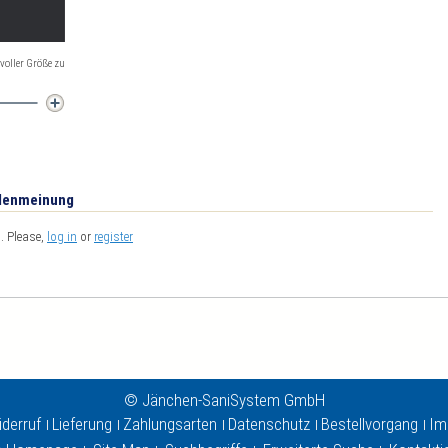
 voller Größe zu
ndenmeinung
s. Please,
log in
or
register
© Jänchen-SaniSystem GmbH
derruf
Lieferung
Zahlungsarten
Datenschutz
Bestellvorgang
Im