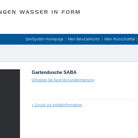
SaniSystem Homepage
Mein Benutzerkonto
Mein Wunschzettel
Gartendusche SABA
Schreiben Sie die erste Kundenmeinung
«
Zurück zur Artikelinformation