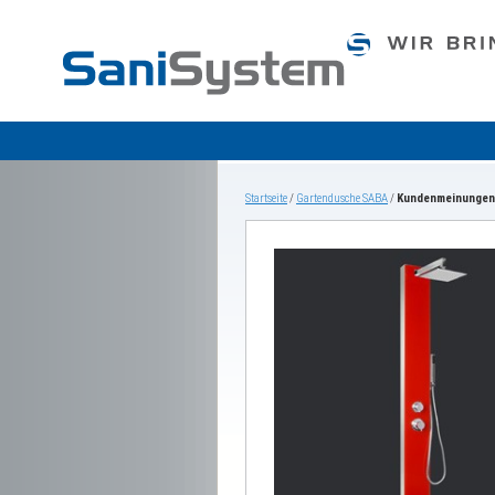
Startseite
/
Gartendusche SABA
/
Kundenmeinungen