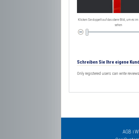
Klicken Sie doppelt auf das obere Bild, um es im
sehen
Schreiben Sie Ihre eigene Ku
Only registered users can write review
AGB
Wi