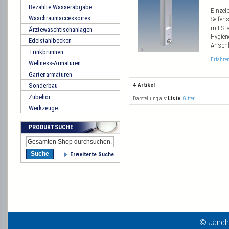
Bezahlte Wasserabgabe
Einzel
Waschraumaccessoires
Seifen
mit St
Ärztewaschtischanlagen
Hygien
Edelstahlbecken
Ansch
Trinkbrunnen
Erfahre
Wellness-Armaturen
Gartenarmaturen
Sonderbau
4 Artikel
Zubehör
Darstellung als:
Liste
Gitter
Werkzeuge
PRODUKTSUCHE
Suche
Erweiterte Suche
© Jänch