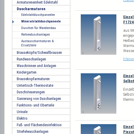
Erfahre
Armatureneinheit Edelstahl
Duscharmaturen
Edelstahlduschpaneelen
Einze
Mineralstahlduschpaneele
F172
Duschen für Wandeinbau
aus Mi
Reihenduschanlagen
eingep
Heißwa
Austauscharmaturen &
Ersatzteile
Warmwa
Wasser
Brauseköpfe/Schwallbrausen
Rundwaschanlagen
Erfahre
Waschrinnen und Anlagen
Kindergarten
Einze
Brausekopfarmaturen
Selbs
Untertisch-Thermostate
Einzel
Duschsteuerungen
Selbst
Sanierung von Duschanlagen
thermi
Funktions- und Oberteile
Urinale
Elektro
Fuß- und Flächendesinfektion
Einze
Stiefelwaschanlagen
Piezo