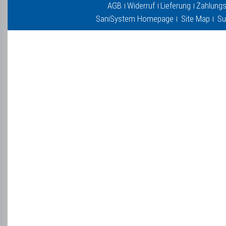
AGB
Widerruf
Lieferung
Zahlungs
SaniSystem Homepage
Site Map
Su