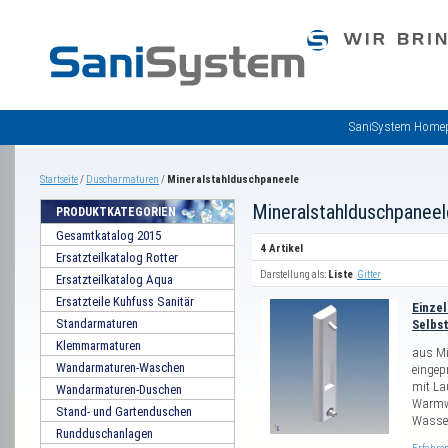
SaniSystem Home
Startseite
/
Duscharmaturen
/
Mineralstahlduschpaneele
Mineralstahlduschpaneel
PRODUKTKATEGORIEN
Gesamtkatalog 2015
4 Artikel
Ersatzteilkatalog Rotter
Darstellung als:
Liste
Gitter
Ersatzteilkatalog Aqua
Ersatzteile Kuhfuss Sanitär
Einze
Standarmaturen
Selbs
Klemmarmaturen
aus Mi
Wandarmaturen-Waschen
eingep
mit La
Wandarmaturen-Duschen
Warmwa
Stand- und Gartenduschen
Wasser
Rundduschanlagen